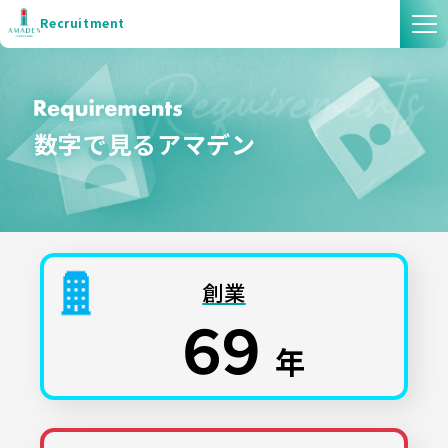
Recruitment
数字で見るアマデン
創業
６９
年