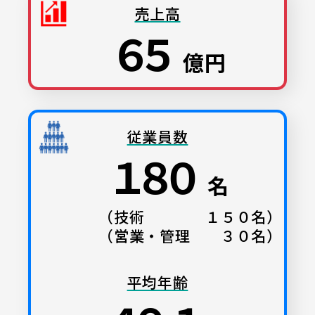
売上高
６５
億円
従業員数
１８０
名
（技術 １５０名）
（営業・管理 ３０名）
平均年齢