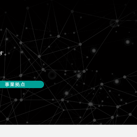
す。
事業拠点