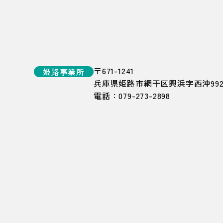
〒671-1241
姫路
事業所
兵庫県姫路市網干区興浜字西沖992
電話：
079-273-2898